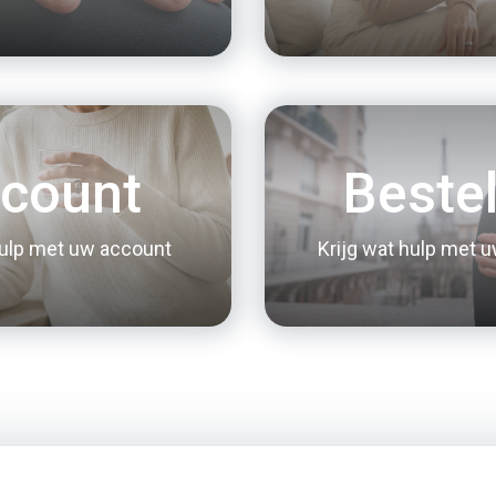
count
Bestel
hulp met uw account
Krijg wat hulp met u