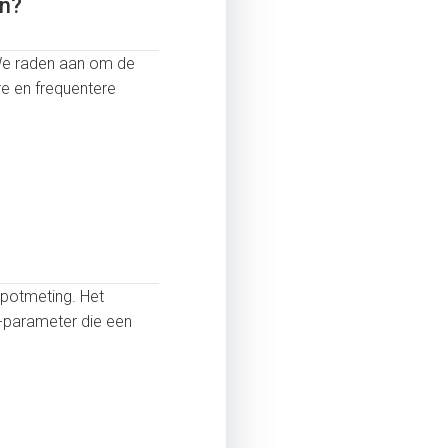
en?
. We raden aan om de
re en frequentere
e spotmeting. Het
-parameter die een