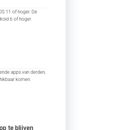
OS 11 of hoger. De
roid 6 of hoger.
lende apps van derden,
chikbaar komen.
p te blijven