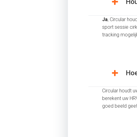
Hou
Ja
, Circular hou
sport sessie cir
tracking mogel
Hoe 
Circular houdt uw
berekent uw HR
goed beeld geef