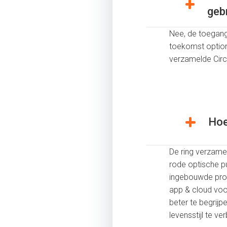
geb
Nee, de toegang 
toekomst option
verzamelde Circ
Hoe
De ring verzamel
rode optische p
ingebouwde proc
app & cloud voo
beter te begrij
levensstijl te ve