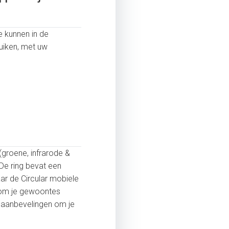
We kunnen in de
uiken, met uw
(groene, infrarode &
De ring bevat een
ar de Circular mobiele
g om je gewoontes
e aanbevelingen om je