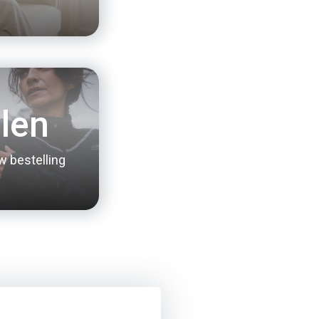
len
w bestelling