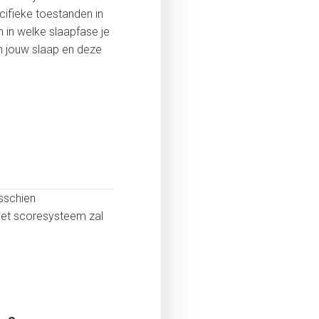
cifieke toestanden in
en in welke slaapfase je
in jouw slaap en deze
sschien
 het scoresysteem zal