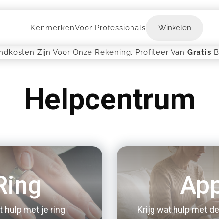
Winkelen
Kenmerken
Voor Professionals
Winkelen
ndkosten Zijn Voor Onze Rekening. Profiteer Van
Gratis
B
Helpcentrum
Ring
Ap
t hulp met je ring
Krijg wat hulp met de