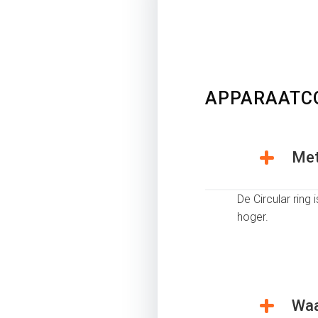
APPARAATCO
Met
De Circular ring
hoger.
Waa